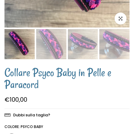
Clicca per
Collare Psyco Baby in Pelle e
Paracord
€100,00
Dubbi sulla taglia?
COLORE:
PSYCO BABY