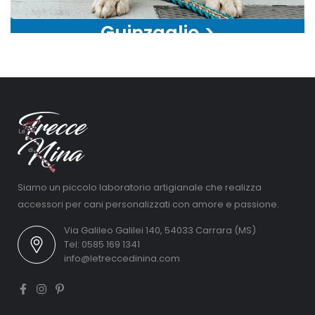
Guinzaglio >
Siamo un piccolo laboratorio artigianale che realizza
accessori per cani personalizzati con amore e passione.
Via Galileo Galilei 140, 54033 Carrara (MS)
Tel: 0585 169 1341
info@letreccedinina.com