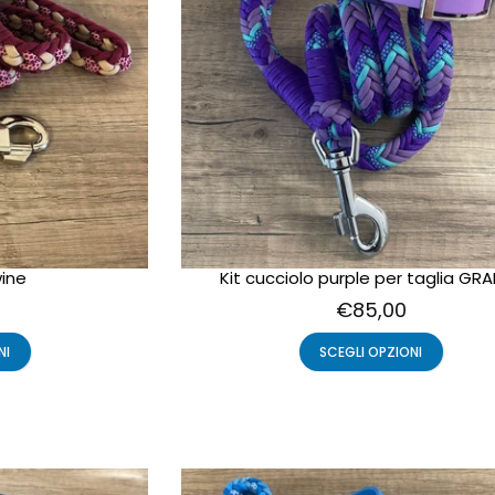
wine
Kit cucciolo purple per taglia GR
€85,00
NI
SCEGLI OPZIONI