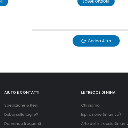
NI
SCEGLI OPZIONI
Carica Altro
AIUTO E CONTATTI
LE TRECCE DI NINA
Spedizione & Resi
Chi siamo
Dubbi sulle taglie?
Ispirazione (in arrivo)
Domande frequenti
Arte dell'intreccio (in arri