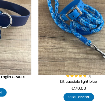
(1)
r taglia GRANDE
Kit cucciolo light blue
€70,00
NI
SCEGLI OPZIONI